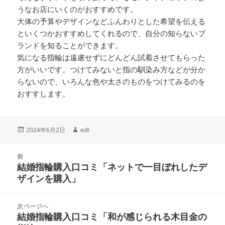
うなお店にいくのがおすすめです。
大体の予算やデザインなどふんわりとした希望を伝える
といくつかおすすめしてくれるので、自分の知らないブ
ランドを知ることができます。
気になる指輪は遠慮せずにどんどん試着させてもらった
方がいいです。つけてみないと指の馴染み方などが分か
らないので、いろんな色や太さのものをつけてみるのを
おすすします。
投
作
2024年6月2日
edt
稿
成
日:
者
投
前
稿
結婚指輪購入口コミ「ネットで一目ぼれしたデ
前
ナ
ザインを購入」
の
ビ
投
ゲ
稿:
次ページへ
ー
結婚指輪購入口コミ「和が感じられる木目金の
次
シ