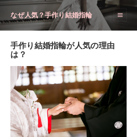
なぜ人気？手作り結婚指輪
メニュ
ーとウ
ィジェ
ット
手作り結婚指輪が人気の理由
は？